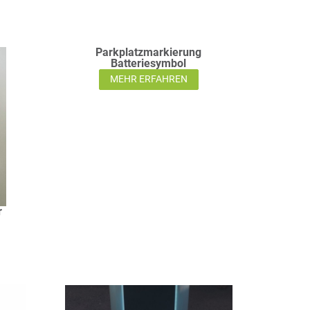
Parkplatzmarkierung
Batteriesymbol
MEHR ERFAHREN
r